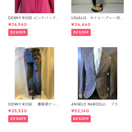
DENNY ROSE ピンクバックス
USUALIS ネイビーグレー切
タイルダウンコート
り替え 星ワッペンパンツ
¥36,960
¥24,640
イタリア製
30%OFF
30%OFF
DENNY ROSE 薔薇柄ワッペ
ANGELO NARDELLI ブラウ
ン付き デザインデニム
ンチェック柄 ジャケット
¥25,520
¥52,140
イタリア製
20%OFF
40%OFF