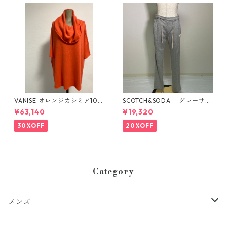
VANISE オレンジカシミア10
SCOTCH&SODA グレーサイ
0%オフタートル、脇スリット
ドライン入りパンツ
¥63,140
¥19,320
オーバーサイズデザインセー
ターイタリ製
30%OFF
20%OFF
Category
メンズ