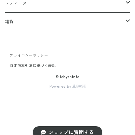
アウター
レディース
トップス
アウター
雑貨
インナー
コート
パンツ
トップス
靴
プライバシーポリシー
シャツ
ブルゾン
靴・バッグ
ボトム
バッグ
特定商取引法に基づく表記
Tシャツ
ファー
スカート
雑貨
靴・バッグ
アクセサリー
© icbyshinto
Powered by
カットソー
パンツ
インナー
雑貨
ワンピース
ショップに質問する