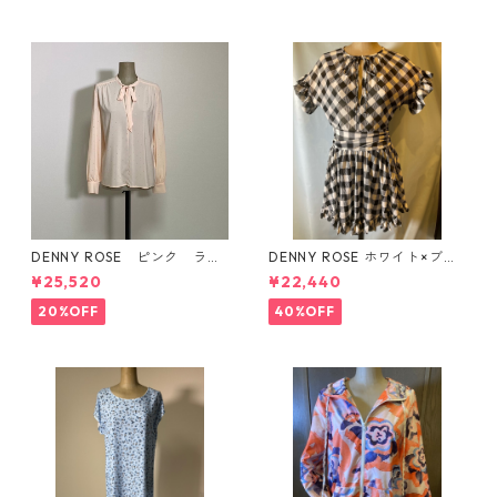
DENNY ROSE ピンク ライ
DENNY ROSE ホワイト×ブラ
ンストーン付き ボウタイ
ックチェック柄シフォンミニ
¥25,520
¥22,440
ブラウス
丈ワンピース
20%OFF
40%OFF