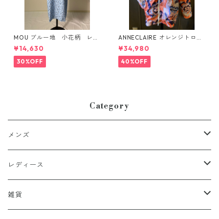
MOU ブルー地 小花柄 レー
ANNECLAIRE オレンジトロピ
ヨンワンピース イタリー製
カルプリント柄ナイロンパー
¥14,630
¥34,980
カー イタリー製
30%OFF
40%OFF
Category
メンズ
アウター
レディース
トップス
アウター
雑貨