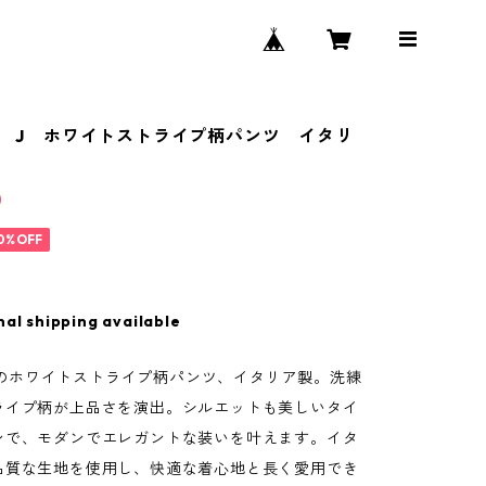
IA J ホワイトストライプ柄パンツ イタリ
0
0%OFF
nal shipping available
A Jのホワイトストライプ柄パンツ、イタリア製。洗練
ライプ柄が上品さを演出。シルエットも美しいタイ
ンで、モダンでエレガントな装いを叶えます。イタ
品質な生地を使用し、快適な着心地と長く愛用でき