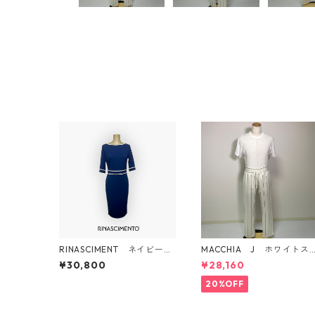
RINASCIMENT ネイビー
MACCHIA J ホワイトス
ボディコンシャス ワンピ
トライプ柄パンツ イタリ
¥30,800
¥28,160
ース
ア製
20%OFF