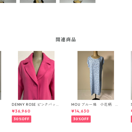
関連商品
DENNY ROSE ピンクバック
MOU ブルー地 小花柄 レ
スタイルダウンコート
ーヨンワンピース イタリ
¥36,960
¥14,630
ー製
30%OFF
30%OFF