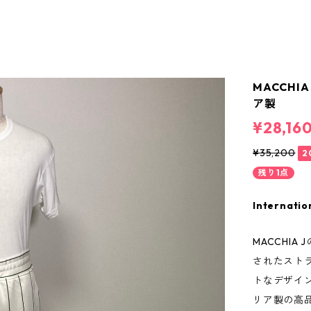
MACCH
ア製
¥28,16
¥35,200
2
残り1点
Internatio
MACCHI
されたスト
トなデザイ
リア製の高