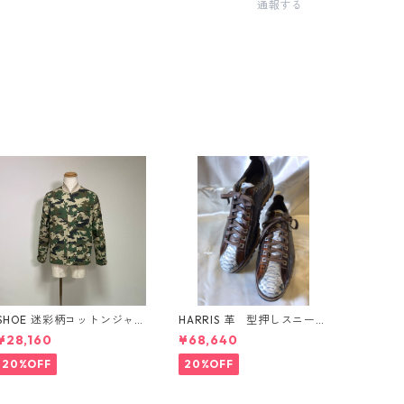
通報する
SHOE 迷彩柄コットンジャケ
HARRIS 革 型押しスニーカ
ット イタリア製
ー イタリア製
¥28,160
¥68,640
20%OFF
20%OFF