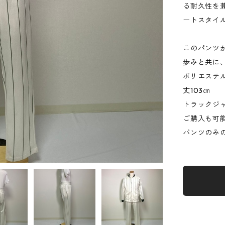
る耐久性を
ートスタイ
このパンツ
歩みと共に
ポリエステル
丈103㎝
トラックジ
ご購入も可
パンツのみ