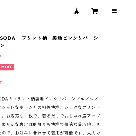
H&SODA プリント柄 裏地ピンクリバーシ
ゾン
0
0%OFF
T
&SODAのプリント柄裏地ピンクリバーシブルブルゾ
オシャレなボトムとの相性抜群。シックなプリント
ト。お洒落な一枚で、着るだけでおしゃれ度アップ
！柔らかな裏地は肌触りも抜群で快適な着心地。リ
なので、お好みに合わせて着用が可能です。大人カ