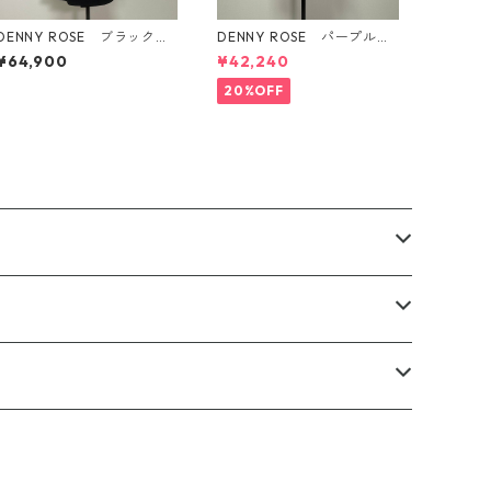
ENNY ROSE ブラック
DENNY ROSE パープルレ
ウエストファスナー付き
ースジャケット イタリア
¥64,900
¥42,240
Wブレストトレンチスタイ
製
ルコート
20%OFF