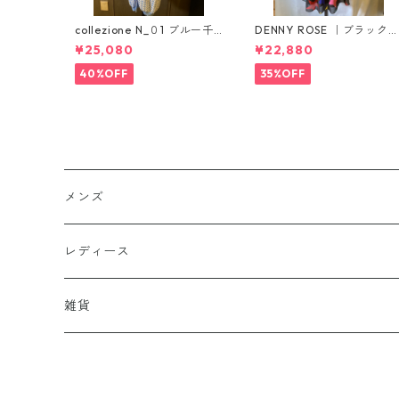
collezione N_０1 ブルー千
DENNY ROSE ｜ブラック
鳥格子ニットカーディガ
ターマルチカラーシフォン
¥25,080
¥22,880
ン イタリー製
ワンピース
40%OFF
35%OFF
メンズ
アウター
レディース
トップス
アウター
雑貨
インナー
コート
パンツ
トップス
靴