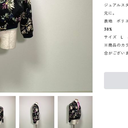
ジュアルス
元に。
表地 ポリエ
38%
サイズ L 
※商品のカ
合がござい