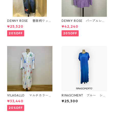
DENNY ROSE 薔薇柄ワッペ
DENNY ROSE パープルレー
ン付き デザインデニム
スジャケット イタリア製
¥25,520
¥42,240
20%OFF
20%OFF
VILAGALLO マルチカラー
RINASCIMENT ブルー シル
プリント柄 綿100% ワンピ
キータイプ バックスタイ
¥33,440
¥25,300
ース
ルジャージ ロングワンピー
ス
20%OFF