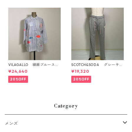
VILAGALLO 綿麻ブルースト
SCOTCH&SODA グレーサイ
ライプ フィッシュ柄刺繡ブ
ドライン入りパンツ
¥24,640
¥19,320
ラウス ポルトガル製
20%OFF
20%OFF
Category
メンズ