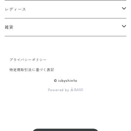
アウター
レディース
トップス
アウター
雑貨
インナー
コート
パンツ
トップス
靴
プライバシーポリシー
シャツ
ブルゾン
靴・バッグ
ボトム
バッグ
特定商取引法に基づく表記
Tシャツ
ファー
スカート
雑貨
靴・バッグ
アクセサリー
© icbyshinto
Powered by
カットソー
パンツ
インナー
雑貨
ワンピース