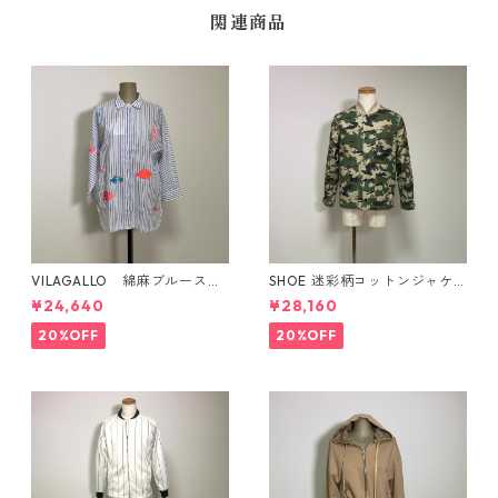
関連商品
VILAGALLO 綿麻ブルースト
SHOE 迷彩柄コットンジャケ
ライプ フィッシュ柄刺繡ブ
ット イタリア製
¥24,640
¥28,160
ラウス ポルトガル製
20%OFF
20%OFF