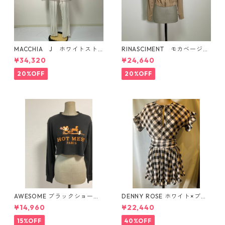
MACCHIA J ホワイトスト
RINASCIMENT モカベージュ
ライプ柄トラックジャケッ
ショート丈 パーカー
¥34,320
¥24,640
ト イタリア製
20%OFF
20%OFF
AWESOME ブラックショート
DENNY ROSE ホワイト×ブラ
丈プリント切りっぱなしトレ
ックチェック柄シフォンミニ
¥14,960
¥22,440
ーナー イタリア製
丈ワンピース
15%OFF
40%OFF