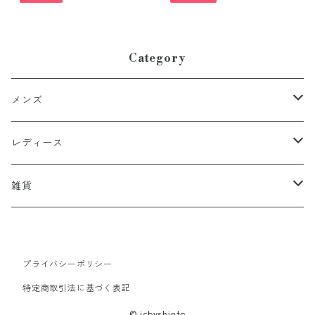
Category
メンズ
アウター
レディース
トップス
アウター
雑貨
インナー
コート
パンツ
トップス
靴
プライバシーポリシー
シャツ
ブルゾン
靴・バッグ
ボトム
バッグ
特定商取引法に基づく表記
Tシャツ
ファー
スカート
雑貨
靴・バッグ
アクセサリー
© icbyshinto