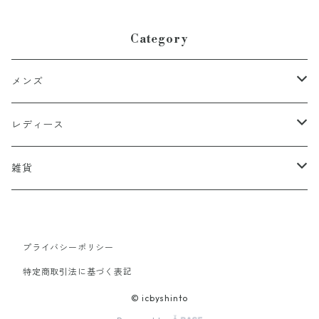
Category
メンズ
アウター
レディース
トップス
アウター
雑貨
インナー
コート
パンツ
トップス
靴
プライバシーポリシー
シャツ
ブルゾン
靴・バッグ
ボトム
バッグ
特定商取引法に基づく表記
Tシャツ
ファー
スカート
雑貨
靴・バッグ
アクセサリー
© icbyshinto