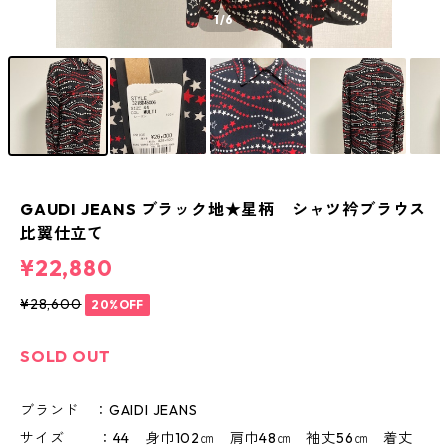
1
/6
GAUDI JEANS ブラック地★星柄 シャツ衿ブラウス
比翼仕立て
¥22,880
¥28,600
20%OFF
SOLD OUT
ブランド ：GAIDI JEANS
サイズ ：44 身巾102㎝ 肩巾48㎝ 袖丈56㎝ 着丈