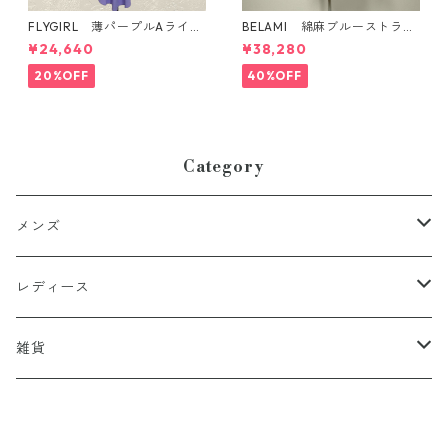
FLYGIRL 薄パープルAライン
BELAMI 綿麻ブルーストライ
フレアロングワンピース イ
プジャケット イタリア製
¥24,640
¥38,280
タリア製
20%OFF
40%OFF
Category
メンズ
アウター
レディース
トップス
アウター
雑貨
インナー
コート
パンツ
トップス
靴