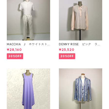
MACCHIA J ホワイトスト
DENNY ROSE ピンク ライ
ライプ柄パンツ イタリア製
ンストーン付き ボウタイ
¥28,160
¥25,520
ブラウス
20%OFF
20%OFF